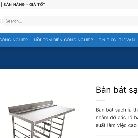
| SẴN HÀNG - GIÁ TỐT
Search
for:
CÔNG NGHIỆP
NỒI CƠM ĐIỆN CÔNG NGHIỆP
TIN TỨC- TƯ VẤN
Bàn bát s
Bàn bát sạch là th
nhằm đỡ các rổ bá
suất làm việc cao