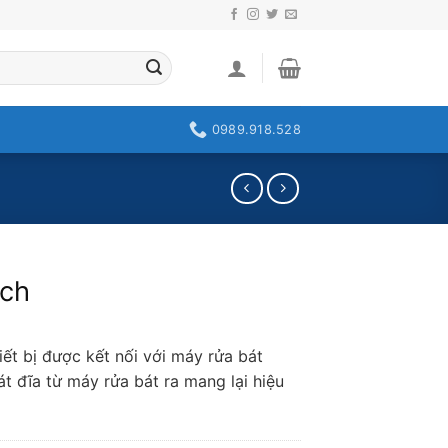
0989.918.528
ạch
iết bị được kết nối với máy rửa bát
t đĩa từ máy rửa bát ra mang lại hiệu