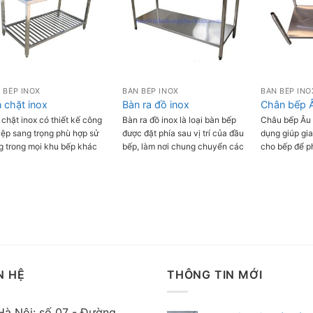
 BẾP INOX
BÀN BẾP INOX
BÀN BẾP INO
 chặt inox
Bàn ra đồ inox
Chân bếp 
chặt inox có thiết kế công
Bàn ra đồ inox là loại bàn bếp
Châu bếp Âu l
iệp sang trọng phù hợp sử
được đặt phía sau vị trí của đầu
dụng giúp gia
g trong mọi khu bếp khác
bếp, làm nơi chung chuyển các
cho bếp để p
u với công năng chính là
món ăn đã chế biến xong. Bàn
đứng của ngư
g để băm chặt chế biến
ra đồ được làm bằng Inox cao
thuận hơn tro
c phẩm nhanh chóng, thuận
cấp, có 1-2 giá để đồ bên dưới,
nấu.
.
hoặc kệ để gia vị bên trên.
N HỆ
THÔNG TIN MỚI
Hà Nội: số 07 - Đường