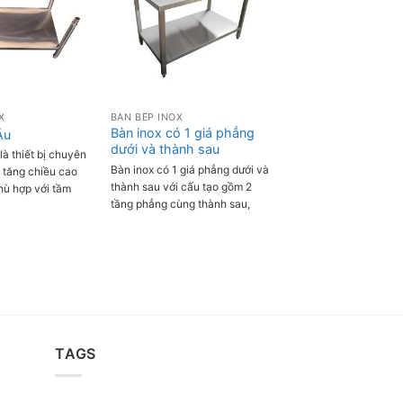
X
BÀN BẾP INOX
Bàn inox có 1 giá phẳng
Âu
dưới và thành sau
à thiết bị chuyên
Bàn inox có 1 giá phẳng dưới và
 tăng chiều cao
thành sau với cấu tạo gồm 2
hù hợp với tầm
tầng phẳng cùng thành sau,
ời đầu bếp để
giúp người đầu bếp sơ chế và
ng quá trình đun
sắp xếp các dụng cụ gọn gàng.
TAGS