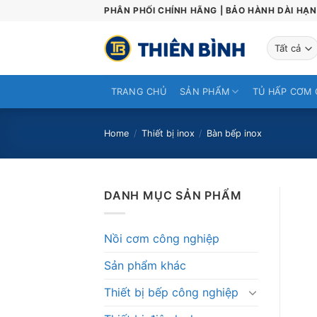
Skip
PHÂN PHỐI CHÍNH HÃNG | BẢO HÀNH DÀI HẠN 
to
content
TRANG CHỦ
SẢN PHẨM
TỦ HẤP CƠM 
Home
/
Thiết bị inox
/
Bàn bếp inox
DANH MỤC SẢN PHẨM
Nồi cơm công nghiệp
Sản phẩm khác
Thiết bị bếp công nghiệp