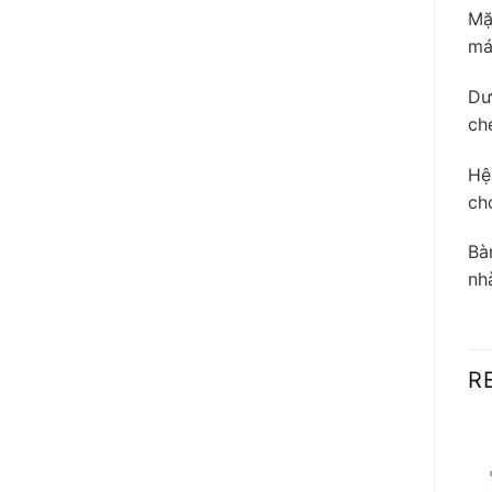
Mặ
má
Dư
ché
Hệ
ch
Bà
nh
R