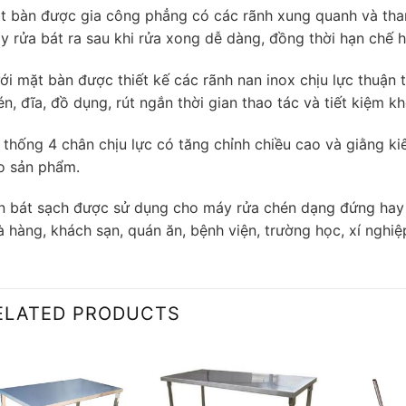
t bàn được gia công phẳng có các rãnh xung quanh và than
y rửa bát ra sau khi rửa xong dễ dàng, đồng thời hạn chế 
ới mặt bàn được thiết kế các rãnh nan inox chịu lực thuận 
n, đĩa, đồ dụng, rút ngắn thời gian thao tác và tiết kiệm kh
 thống 4 chân chịu lực có tăng chỉnh chiều cao và giằng k
o sản phẩm.
n bát sạch được sử dụng cho máy rửa chén dạng đứng hay 
à hàng, khách sạn, quán ăn, bệnh viện, trường học, xí nghiệ
ELATED PRODUCTS