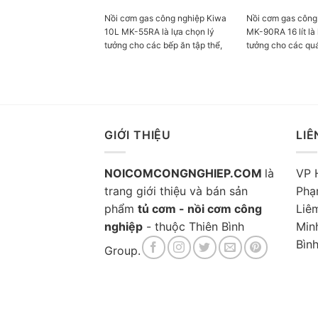
571x532x359mm -
kèm: Sách hướng 
Nồi cơm gas công nghiệp Kiwa
Nồi cơm gas công
đong gạo - Hãng 
10L MK-55RA là lựa chọn lý
MK-90RA 16 lít là 
SHARP ( Thương H
tưởng cho các bếp ăn tập thể,
tưởng cho các qu
Sản Xuất Tại: Thá
nhà hàng, trường học, bệnh
hàng, trường học, 
hành: 12 Tháng
viện...với khả năng nấu cơm
Nồi có dung tích 
nhanh chóng, tiết kiệm gas và
tối đa 10.5kg gạo
cho hạt cơm chín đều, ngon
cầu cho 50-90 ngư
dẻo.
dụng gas để nấu, 
nhanh và tiết kiệ
GIỚI THIỆU
LIÊ
NOICOMCONGNGHIEP.COM
là
VP 
trang giới thiệu và bán sản
Phạ
phẩm
tủ cơm - nồi cơm công
Liê
nghiệp
- thuộc Thiên Bình
Minh
Bìn
Group.