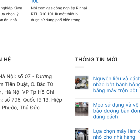
10L
 Phụ kiện đi
dẫn, Cốc
 nghiệp Kiwa
Nồi cơm gas công nghiệp Rinnai
Sản Xuất:
lựa chọn lý
RTL-R10 10L là một thiết bị
iệu Nhật ) -
án ăn, nhà
được sử dụng phổ biến trong
i Lan - Bảo
bệnh viện,...
các nhà hàng, quán ăn và các
lớn, nấu được
cơ sở kinh doanh ẩm thực. Dung
, đáp ứng nhu
tích nồi lớn, thiết kế chuyên
ời ăn. Nồi sử
nghiệp với các công nghệ hiện
giúp cơm chín
đại mang đến khả năng nấu
m điện năng.
cơm nhanh chóng, tiết kiệm
N HỆ
THÔNG TIN MỚI
nhiên liệu mà cơm chín thơm
ngon, đồng đều.
Hà Nội: số 07 - Đường
Nguyên liệu và các
m Tiến Duật, Q. Bắc Từ
nhào bột bánh bông
bằng máy trộn bột
m, Hà Nội VP Tp Hồ Chí
: số 796, Quốc lộ 13, Hiệp
Mẹo sử dụng và vệ 
h Phước, Thủ Đức
bảo dưỡng bàn đô
đúng cách
Lựa chọn máy làm 
nhỏ cho nhà hàng