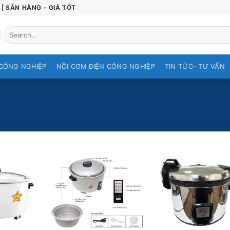
| SẴN HÀNG - GIÁ TỐT
Search
for:
CÔNG NGHIỆP
NỒI CƠM ĐIỆN CÔNG NGHIỆP
TIN TỨC- TƯ VẤN