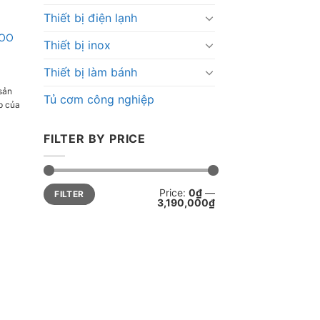
Thiết bị điện lạnh
KOO
Thiết bị inox
Thiết bị làm bánh
sản
Tủ cơm công nghiệp
p của
thiết
năng
FILTER BY PRICE
ợng
 là
òng
ao về
Min
Max
Price:
0₫
—
FILTER
price
price
ng
3,190,000₫