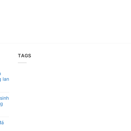
TAGS
h
 lan
sinh
ng
đá