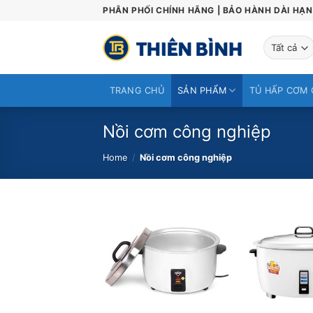
Skip
PHÂN PHỐI CHÍNH HÃNG | BẢO HÀNH DÀI HẠN 
to
content
TRANG CHỦ
SẢN PHẨM
TỦ HẤP CƠM 
Nồi cơm công nghiệp
Home
/
Nồi cơm công nghiệp