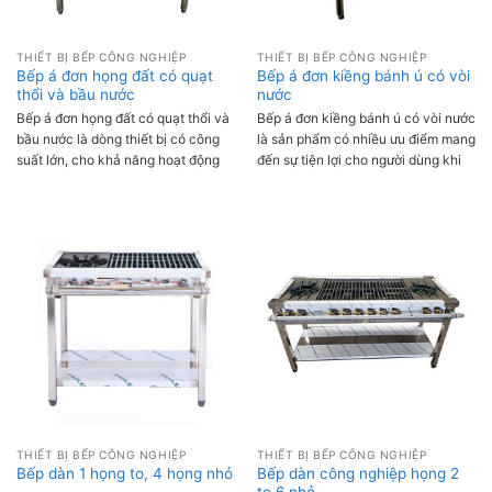
THIẾT BỊ BẾP CÔNG NGHIỆP
THIẾT BỊ BẾP CÔNG NGHIỆP
Bếp á đơn họng đất có quạt
Bếp á đơn kiềng bánh ú có vòi
thổi và bầu nước
nước
Bếp á đơn họng đất có quạt thổi và
Bếp á đơn kiềng bánh ú có vòi nước
bầu nước là dòng thiết bị có công
là sản phẩm có nhiều ưu điểm mang
suất lớn, cho khả năng hoạt động
đến sự tiện lợi cho người dùng khi
liên tục đem lại hiệu quả cao.
chế biến các món ăn như xào, luộc,
rang…
THIẾT BỊ BẾP CÔNG NGHIỆP
THIẾT BỊ BẾP CÔNG NGHIỆP
Bếp dàn công nghiệp họng 2
Bếp dàn 1 họng to, 4 họng nhỏ
to 6 nhỏ