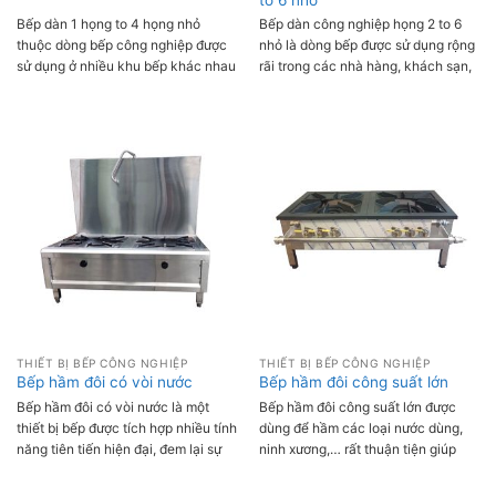
Bếp dàn 1 họng to 4 họng nhỏ
Bếp dàn công nghiệp họng 2 to 6
thuộc dòng bếp công nghiệp được
nhỏ là dòng bếp được sử dụng rộng
sử dụng ở nhiều khu bếp khác nhau
rãi trong các nhà hàng, khách sạn,
với công suất sử dụng lớn. Sản
quán ăn. Hoạt động công suất lớn
phẩm được thiết kế nhiều họng đun,
đem lại hiệu quả cao, chiếc bếp
giúp tối đa hoá năng suất và tiết
này giúp rút ngắn thời gian nấu
kiệm thời gian cho các cơ sở kinh
nướng, tiết kiệm thời gian, công sức
doanh, phục vụ khách hàng nhanh
phục vụ cho người dùng.
chóng.
THIẾT BỊ BẾP CÔNG NGHIỆP
THIẾT BỊ BẾP CÔNG NGHIỆP
Bếp hầm đôi có vòi nước
Bếp hầm đôi công suất lớn
Bếp hầm đôi có vòi nước là một
Bếp hầm đôi công suất lớn được
thiết bị bếp được tích hợp nhiều tính
dùng để hầm các loại nước dùng,
năng tiên tiến hiện đại, đem lại sự
ninh xương,… rất thuận tiện giúp
tiện lợi tối ưu cho đầu bếp trong quá
cho việc nấu nướng trở nên dễ
trình chế biến món ăn.
dàng hơn. Sản phẩm được sử dụng