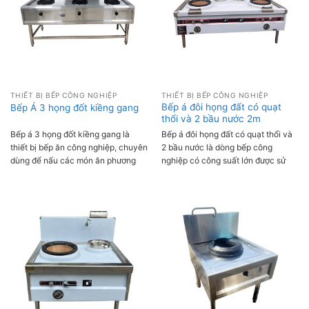
THIẾT BỊ BẾP CÔNG NGHIỆP
THIẾT BỊ BẾP CÔNG NGHIỆP
Bếp á đôi họng đất có quạt
Bếp Á 3 họng đốt kiềng gang
thổi và 2 bầu nước 2m
Bếp á 3 họng đốt kiềng gang là
Bếp á đôi họng đất có quạt thổi và
thiết bị bếp ăn công nghiệp, chuyên
2 bầu nước là dòng bếp công
dùng để nấu các món ăn phương
nghiệp có công suất lớn được sử
Đông như món xào, rang, hầm,…
dụng phổ biến tại các không gian
bếp của nhà hàng, khách sạn, khu
công nghiệp….