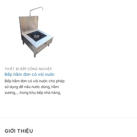
rộng rãi trong các khu bếp công
nghiệp, bếp nhà hàng, quán ăn,...
THIẾT BỊ BẾP CÔNG NGHIỆP
Bếp hầm đơn có vòi nước
Bếp hầm đơn có vòi nước cho phép
sử dụng để nấu nước dùng, hầm
xương,... trong khu bếp nhà hàng,
khách sạn, bệnh viện, bếp ăn
trường học, quán phở hay khu bếp
xí nghiệp, doanh nghiệp,...
GIỚI THIỆU