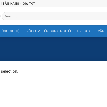
| SẴN HÀNG - GIÁ TỐT
Search
for:
CÔNG NGHIỆP
NỒI CƠM ĐIỆN CÔNG NGHIỆP
TIN TỨC- TƯ VẤN
selection.