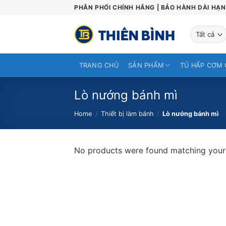
Skip
PHÂN PHỐI CHÍNH HÃNG | BẢO HÀNH DÀI HẠN 
to
content
TRANG CHỦ
SẢN PHẨM
TỦ HẤP CƠM 
Lò nướng bánh mì
Home
/
Thiết bị làm bánh
/
Lò nướng bánh mì
No products were found matching your 