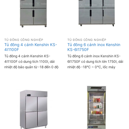
TỦ ĐÔNG CÔNG NGHIỆP
TỦ ĐÔNG CÔNG NGHIỆP
Tủ đông 4 cánh Kenshin KS-
Tủ đông 6 cánh inox Kenshin
4I1100F
KS-6I1750F
Tủ đông 4 cánh Kenshin KS-
Tủ đông 6 cánh inox Kenshin KS-
4I1100F có dung tích 1100l, dải
6I1750F có dung tích lớn 1750l, dải
nhiệt độ bảo quản từ -18 đến 0 độ
nhiệt độ -18°C ~ 0°C, lốc máy
C, sử dụng lốc làm lạnh Danfost
Danfost, làm lạnh bằng quạt gió
giúp cấp đông hiệu quả đảm bảo
giúp cấp đông nhanh hiệu quả, bảo
thực phẩm luôn tươi ngon phục vụ
quản lâu dài các loại thực phẩm
cho nhu cầu chế biến món ăn trong
bếp kinh doanh