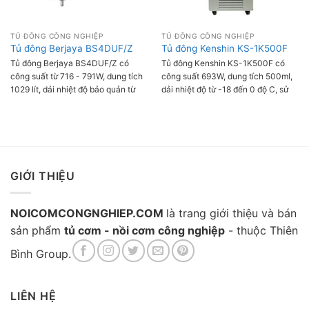
TỦ ĐÔNG CÔNG NGHIỆP
TỦ ĐÔNG CÔNG NGHIỆP
Tủ đông Berjaya BS4DUF/Z
Tủ đông Kenshin KS-1K500F
Tủ đông Berjaya BS4DUF/Z có
Tủ đông Kenshin KS-1K500F có
công suất từ 716 - 791W, dung tích
công suất 693W, dung tích 500ml,
1029 lít, dải nhiệt độ bảo quản từ
dải nhiệt độ từ -18 đến 0 độ C, sử
-20 đến -14 °C giúp cấp đông được
dụng kiểu làm lạnh bằng quạt gió
nhiều loại thực phẩm với số lượng
kết hợp với Danfost cho khả năng
lớn.
cấp đông thực phẩm hiệu quả.
GIỚI THIỆU
NOICOMCONGNGHIEP.COM
là trang giới thiệu và bán
sản phẩm
tủ cơm - nồi cơm công nghiệp
- thuộc Thiên
Bình Group.
LIÊN HỆ