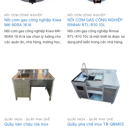
NỒI CƠM CÔNG NGHIỆP
NỒI CƠM CÔNG NGHIỆP
Nồi cơm gas công nghiệp Kiwa
NỒI CƠM GAS CÔNG NGHIỆP
MK-90RA 16 lít
RINNAI RTL-R10 10L
Nồi cơm gas công nghiệp Kiwa MK-
Nồi cơm gas công nghiệp Rinnai
90RA 16 lít là lựa chọn lý tưởng cho
RTL-R10 10L là một thiết bị được sử
các quán ăn, nhà hàng, trường học,
dụng phổ biến trong các nhà hàng,
bệnh viện,... Nồi có dung tích lớn,
quán ăn và các cơ sở kinh doanh
nấu được tối đa 10.5kg gạo, đáp
ẩm thực. Dung tích nồi lớn, thiết kế
ứng nhu cầu cho 50-90 người ăn.
chuyên nghiệp với các công nghệ
Nồi sử dụng gas để nấu, giúp cơm
hiện đại mang đến khả năng nấu
chín nhanh và tiết kiệm điện năng.
cơm nhanh chóng, tiết kiệm nhiên
liệu mà cơm chín thơm ngon, đồng
đều.
QUẦY INOX - QUẦY PHA CHẾ
QUẦY INOX - QUẦY PHA CHẾ
Quầy bàn chậu rửa inox
Quầy pha chế inox TB-QBM05