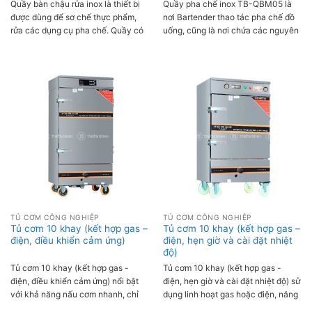
Quầy bàn chậu rửa inox là thiết bị
Quầy pha chế inox TB-QBM05 là
được dùng để sơ chế thực phẩm,
nơi Bartender thao tác pha chế đồ
rửa các dụng cụ pha chế. Quầy có
uống, cũng là nơi chứa các nguyên
thiết kế hiện đại, bố trí thuận tiện
liệu phục vụ cho quá trình pha chế
nhất cho thao tác của người sử
tại các quầy bar, quán nước, hay
dụng.
quán trà sữa.
TỦ CƠM CÔNG NGHIỆP
TỦ CƠM CÔNG NGHIỆP
Tủ cơm 10 khay (kết hợp gas –
Tủ cơm 10 khay (kết hợp gas –
điện, điều khiển cảm ứng)
điện, hẹn giờ và cài đặt nhiệt
độ)
Tủ cơm 10 khay (kết hợp gas -
Tủ cơm 10 khay (kết hợp gas -
điện, điều khiển cảm ứng) nổi bật
điện, hẹn giờ và cài đặt nhiệt độ) sử
với khả năng nấu cơm nhanh, chỉ
dụng linh hoạt gas hoặc điện, năng
55-60 phút/mẻ. Tủ sử dụng hệ
suất nấu cơm từ 35-45kg gạo/mẻ