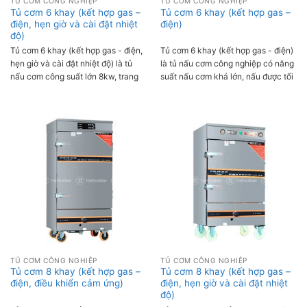
TỦ CƠM CÔNG NGHIỆP
TỦ CƠM CÔNG NGHIỆP
Tủ cơm 6 khay (kết hợp gas –
Tủ cơm 6 khay (kết hợp gas –
điện, hẹn giờ và cài đặt nhiệt
điện)
độ)
Tủ cơm 6 khay (kết hợp gas - điện,
Tủ cơm 6 khay (kết hợp gas - điện)
hẹn giờ và cài đặt nhiệt độ) là tủ
là tủ nấu cơm công nghiệp có năng
nấu cơm công suất lớn 8kw, trang
suất nấu cơm khá lớn, nấu được tối
bị chức năng hẹn giờ và cài đặt
đa 36kg gạo/ ngày, thời gian nấu
nhiệt độ thông minh cho khả năng
cơm nhanh chóng từ 55-60 phút.
nấu cơm tự động giúp tiết kiệm thời
Tủ được trang bị nhiều tính năng ưu
gian và công sức. Tủ sử dụng gas -
việt, đa năng, ngoài dùng để nấu
điện kết hợp linh hoạt giúp cơm nấu
cơm, tủ còn dùng để hấp nhiều loại
chín đều, thơm ngon.
thực phẩm: thịt, gà, hải sản, rau
củ,...
TỦ CƠM CÔNG NGHIỆP
TỦ CƠM CÔNG NGHIỆP
Tủ cơm 8 khay (kết hợp gas –
Tủ cơm 8 khay (kết hợp gas –
điện, điều khiển cảm ứng)
điện, hẹn giờ và cài đặt nhiệt
độ)