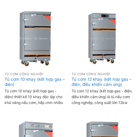
thống nấu kết hợp gas - điện cùng
đáp ứng nhu cầu phục vụ cho số
bảng điều khiển cảm ứng thông
lượng lớn suất ăn mỗi ngày. Với
mình giúp người dùng linh hoạt và
thiết kế hiện đại, thông minh nhờ
dễ dàng vận hành trong quá trình
chế độ hẹn giờ và cài đặt nhiệt độ
sử dụng. Với năng suất nấu từ 35-
giúp người dùng lựa chọn được chế
45 kg gạo/mẻ, tủ được sử dụng
độ nấu phù hợp, đảm bảo cơm chín
rộng rãi tại các trường học, bệnh
đều, thơm ngon, không bị cháy
viện, nhà hàng, khách sạn,...
khét.
TỦ CƠM CÔNG NGHIỆP
TỦ CƠM CÔNG NGHIỆP
Tủ cơm 10 khay (kết hợp gas –
Tủ cơm 12 khay (kết hợp gas –
điện)
điện, điều khiển cảm ứng)
Tủ cơm 10 khay (kết hợp gas -
Tủ cơm 12 khay (kết hợp gas - điện,
điện) thiết kế 10 khay độc lập cho
điều khiển cảm ứng) là tủ nấu cơm
khả năng nấu cơm, hấp chín nhiều
công nghiệp, công suất lớn 12kw
loại thực phẩm cùng môt lúc. Tủ sử
giúp nấu cơm nhanh chóng với số
dụng gas - điện linh hoạt, năng suất
lượng lớn, có thể nấu tới 108 kg
nấu cơm từ 35-45 kg gạo/mẻ đáp
gạo/mẻ. Tủ có thiết kế hiện đại, sử
ứng nhu cầu sử dụng tại nhà hàng,
dụng kết hợp gas điện cùng bảng
khách sạn, quán ăn, trường học,
điều khiển cảm ứng thông minh