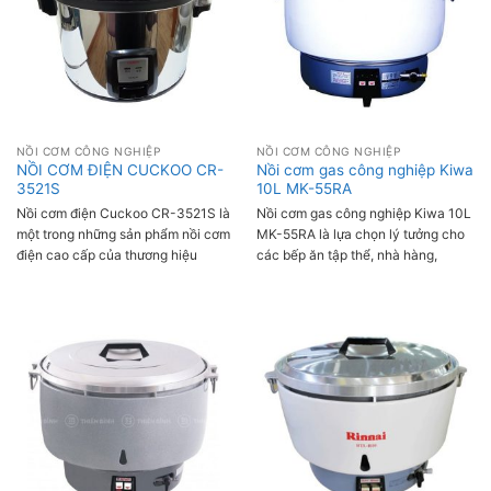
NỒI CƠM CÔNG NGHIỆP
NỒI CƠM CÔNG NGHIỆP
NỒI CƠM ĐIỆN CUCKOO CR-
Nồi cơm gas công nghiệp Kiwa
3521S
10L MK-55RA
Nồi cơm điện Cuckoo CR-3521S là
Nồi cơm gas công nghiệp Kiwa 10L
một trong những sản phẩm nồi cơm
MK-55RA là lựa chọn lý tưởng cho
điện cao cấp của thương hiệu
các bếp ăn tập thể, nhà hàng,
Cuckoo, được thiết kế hiện đại với
trường học, bệnh viện...với khả
nhiều tính năng tiên tiến mang đến
năng nấu cơm nhanh chóng, tiết
chất lượng cơm tốt nhất. Đặc biệt,
kiệm gas và cho hạt cơm chín đều,
đây là cũng là một trong những
ngon dẻo.
dòng sản phẩm được đánh giá cao
về độ bền và hiệu suất sử dụng
trong thời gian dài.