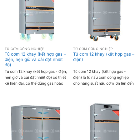
bệnh viên,...
giúp người dùng dễ dàng thao tác,
nấu cơm nhanh chín, dẻo ngon.
TỦ CƠM CÔNG NGHIỆP
TỦ CƠM CÔNG NGHIỆP
Tủ cơm 12 khay (kết hợp gas –
Tủ cơm 12 khay (kết hợp gas –
điện, hẹn giờ và cài đặt nhiệt
điện)
độ)
Tủ cơm 12 khay (kết hợp gas - điện,
Tủ cơm 12 khay (kết hợp gas -
hẹn giờ và cài đặt nhiệt độ) có thiết
điện) là tủ nấu cơm công nghiệp
kế hiện đại, có thể dùng gas hoặc
cho năng suất nấu cơm lớn lên đến
dùng điện. Tủ trang bị hệ thống hẹn
54kg gạo/mẻ đáp ứng nhu cầu sử
giờ và cài đặt nhiệt độ giúp người
dụng tại những nhà hàng, quán ăn,
dùng cài đặt thời gian và nhiệt độ
khách sạn,... Tủ sử dụng kết hợp cả
nấu phù hợp với từng loại gạo, đảm
gas và điện tiện lợi, hệ thống van
bảo cơm chín đều, dẻo ngon. Với
gas và cấp nước an toàn tự động
năng suất nấu từ 42-54 kg gạo/mẻ,
giúp người dùng dễ dàng vận hành.
tủ được sử dụng rất nhiều trong
quán ăn, nhà hàng, khách sạn,....