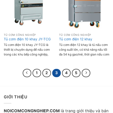
nhà hàng, quán ăn, bếp ăn nhà
hợp sử dụng tại khách sạn, quán
máy,...
ăn, bếp căn tin trường học, bệnh
viện,....
TỦ CƠM CÔNG NGHIỆP
TỦ CƠM CÔNG NGHIỆP
Tủ cơm điện 10 khay JY-TCG
Tủ cơm điện 12 khay
Tủ cơm điện 10 khay JY-TCG là
Tủ cơm điện 12 khay là tủ nấu cơm
thiết bị chuyên dụng để nấu cơm
công suất lớn, có khả năng nấu tối
trong các khu bếp công nghiệp,
đa 54 kg gạo/mẻ, thời gian nấu cơm
công suất lớn 12kw, có thể nấu 30-
trung bình từ 55-60 phút/ mẻ. Tủ
35kg gạo một lần, phù hợp để phục
trang bị hệ hống van xả áp tự động
vụ cho một lượng lớn người ăn.
giúp điều chỉnh áp suất trong tủ,
1
2
3
4
5
cho hạt cơm chín đều, dẻo mà
không bị nát.
GIỚI THIỆU
NOICOMCONGNGHIEP.COM
là trang giới thiệu và bán