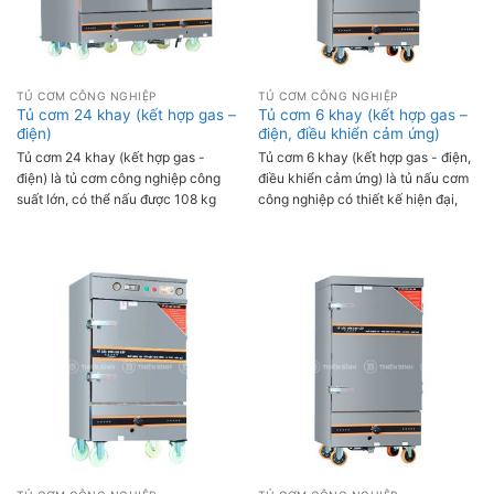
TỦ CƠM CÔNG NGHIỆP
TỦ CƠM CÔNG NGHIỆP
Tủ cơm 24 khay (kết hợp gas –
Tủ cơm 6 khay (kết hợp gas –
điện)
điện, điều khiển cảm ứng)
Tủ cơm 24 khay (kết hợp gas -
Tủ cơm 6 khay (kết hợp gas - điện,
điện) là tủ cơm công nghiệp công
điều khiển cảm ứng) là tủ nấu cơm
suất lớn, có thể nấu được 108 kg
công nghiệp có thiết kế hiện đại,
gạo/mẻ. Tủ sử dụng 2 chức năng
dùng gas - điện kết hợp giúp linh
nấu cơm bằng gas hoặc nấu cơm
hoạt trong nhu cầu sử dụng. Tủ
bằng điện tiện lợi, thời gian nấu
được trang bị bảng điều khiển cảm
cơm trung bình từ 55-60 phút,
ứng thông minh giúp dễ dàng chọn
ngoài dùng để nấu cơm thì tủ còn
được chế độ nấu phù hợp. Năng
có chức năng hấp gà, vịt, hải sản,
suất nấu cơm của tủ từ 28-36 kg
giò chả,...
gạo/ngày, phù hợp sử dụng tại các
quán ăn, bếp khách sạn, nhà
hàng,..có quy mô vừa và nhỏ.