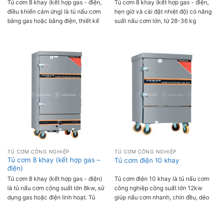
Tủ cơm 8 khay (kết hợp gas - điện,
Tủ cơm 8 khay (kết hợp gas - điện,
điều khiển cảm ứng) là tủ nấu cơm
hẹn giờ và cài đặt nhiệt độ) có năng
bằng gas hoặc bằng điện, thiết kế
suất nấu cơm lớn, từ 28-36 kg
hiện đại, thông minh nhờ bảng điều
gạo/mẻ, thời gian nấu nhanh chỉ từ
khiển cảm ứng dễ dàng sử dụng. Tủ
55 phút/mẻ đáp ứng nhu cầu phục
có năng suất nấu từ 28-36 kg
vụ cho hàng trăm suất ăn mỗi ngày.
gạo/mẻ, thích hợp sử dụng tại bếp
Tủ sử dụng linh hoạt gas và điện, có
căn tin trường học, bệnh viện, bếp
chế độ hẹn giờ và cài đặt nhiệt độ
ăn nhà máy xí nghiệp, bếp nhà
thông minh phù hợp với từng nhu
hàng, khách sạn,...
cầu sử dụng đảm bảo cơm ngon
chín đều, không bị khô hay bị cháy.
TỦ CƠM CÔNG NGHIỆP
TỦ CƠM CÔNG NGHIỆP
Tủ cơm 8 khay (kết hợp gas –
Tủ cơm điện 10 khay
điện)
Tủ cơm 8 khay (kết hợp gas - điện)
Tủ cơm điện 10 khay là tủ nấu cơm
là tủ nấu cơm công suất lớn 8kw, sử
công nghiệp công suất lớn 12kw
dụng gas hoặc điện linh hoạt. Tủ
giúp nấu cơm nhanh, chín đều, dẻo
cho khả năng nấu tối đa 36 kg
thơm. Tủ có thể nấu tới 45 kg gạo/
gạo/mẻ, đáp ứng nhu cầu sử dụng
mẻ, thời gian nấu một mẻ từ 55-60