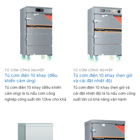
tại bếp nhà hàng, khách sạn, bếp
phút, được sử dụng nhiều tại bếp ăn
tập thể, bếp căn tin,....
nhà hàng, trường học, bệnh viện,...
TỦ CƠM CÔNG NGHIỆP
TỦ CƠM CÔNG NGHIỆP
Tủ cơm điện 10 khay (điều
Tủ cơm điện 10 khay (hẹn giờ
khiển cảm ứng)
và cài đặt nhiệt độ)
Tủ cơm điện 10 khay (điều khiển
Tủ cơm điện 10 khay (hẹn giờ và
cảm ứng) là tủ nấu cơm công
cài đặt nhiệt độ) là tủ nấu cơm công
nghiệp công suất lớn 12kw cho khả
suất lớn có khả năng vận hành
năng nấu cơm nhanh chóng từ 55-
mạnh mẽ, giúp nấu cơm chín ngon
60 phút/mẻ, mỗi ngày có thể nấu
và đều với số lượng lớn. Tủ được
tối đa 45 kg gạo/mẻ. Tủ sử dụng
thiết kế tính năng hẹn giờ và cài đặt
bảng điều khiển điện tử thông minh
nhiệt độ tiện lợi, có thể nấu từ 35-
tích hợp nhiều tính năng hiện đại,
45 kg gạo/ mẻ, thời gian nấu một
rất được ưa chuộng sử dụng tại các
mẻ trung bình là 55-60 phút, thích