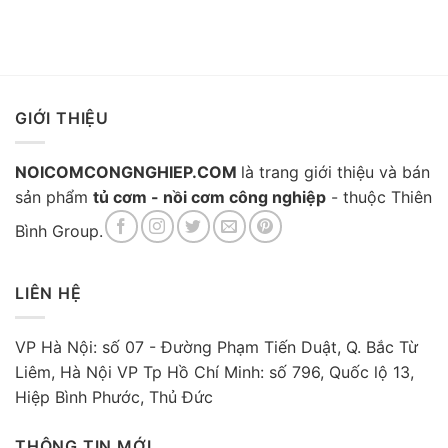
hơn.
phút, được sử dụng nhiều tại bếp ăn
nhà hàng, trường học, bệnh viện,...
GIỚI THIỆU
NOICOMCONGNGHIEP.COM
là trang giới thiệu và bán
sản phẩm
tủ cơm - nồi cơm công nghiệp
- thuộc Thiên
Bình Group.
LIÊN HỆ
VP Hà Nội: số 07 - Đường Phạm Tiến Duật, Q. Bắc Từ
Liêm, Hà Nội VP Tp Hồ Chí Minh: số 796, Quốc lộ 13,
Hiệp Bình Phước, Thủ Đức
THÔNG TIN MỚI