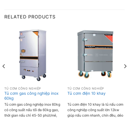
RELATED PRODUCTS
TỦ CƠM CÔNG NGHIỆP
TỦ CƠM CÔNG NGHIỆP
Tủ cơm gas công nghiệp inox
Tủ cơm điện 10 khay
60kg
Tủ cơm gas công nghiệp inox 60kg
Tủ cơm điện 10 khay là tủ nấu cơm
có công suất nấu tối đa 60kg gạo,
công nghiệp công suất lớn 12kw
thời gian nấu chỉ 45-50 phút/mẻ,
giúp nấu cơm nhanh, chín đều, dẻo
cơm được nấu bằng hơi nước chín
thơm. Tủ có thể nấu tới 45 kg gạo/
đều, ngon và giữ được hương vị lâu
mẻ, thời gian nấu một mẻ từ 55-60