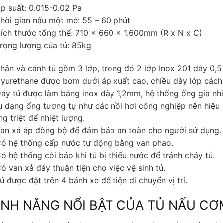
Áp suất: 0.015-0.02 Pa
Thời gian nấu một mẻ: 55 – 60 phút
Kích thước tổng thể: 710 x 660 x 1.600mm (R x N x C)
Trọng lượng của tủ: 85kg
Thân và cánh tủ gồm 3 lớp, trong đó 2 lớp Inox 201 dày 0,5
lyurethane được bơm dưới áp xuất cao, chiều dày lớp các
Đáy tủ được làm bằng inox dày 1,2mm, hệ thống ống gia nhi
u dạng ống tương tự như các nồi hơi công nghiệp nên hiệu s
g triệt để nhiệt lượng.
Van xả áp đồng bộ để đảm bảo an toàn cho người sử dụng.
Có hệ thống cấp nước tự động bằng van phao.
Có hệ thống còi báo khi tủ bị thiếu nước để tránh cháy tủ.
Có van xả đáy thuận tiện cho việc vệ sinh tủ.
ủ được đặt trên 4 bánh xe để tiện di chuyển vị trí.
ÍNH NĂNG NỔI BẬT CỦA TỦ NẤU CƠ