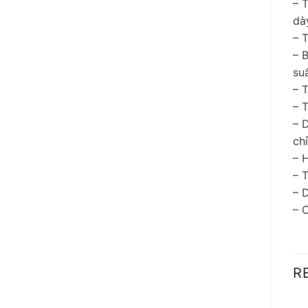
– 
dà
– 
– 
su
– 
– T
– 
ch
– 
– 
– 
– 
R