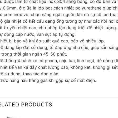
Tủ được làm từ chất liệu inox 304 sáng bóng, có độ bền và
y 0.6mm, ở giữa là lớp bọt cách nhiệt polyurethane giúp ch
Tủ cơm inox với chức năng ngắt nguồn khi có sự cố, an toàn
Bộ gia nhiệt có kết cấu dạng ống tương tự như các nồi hơi c
ất truyền nhiệt cao, cho phép tận dụng triệt để nhiệt lượng.
Tự động cấp nước, van sụt áp tự động.
hiết bị bảo vệ khi áp suất quá cao, bảo vệ nhiều lớp.
Dễ dàng lắp đặt sử dụng, tủ đáp ứng nhu cầu, giúp sẵn sàn
ỉ trong thời gian ngăn 45-50 phút.
Hệ thống 4 bánh xe có phanh, chịu lực, linh hoạt, dễ dàng d
Thiết kế van xả đáy chất lượng cao, không kẹt, không gỉ sét
Dễ sử dụng, thao tác đơn giản.
Chức năng nấu bằng gas khi gặp sự cố mất điện.
ELATED PRODUCTS