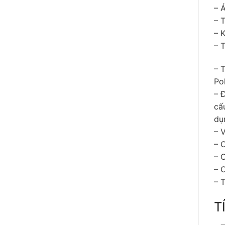
– 
– 
– 
– 
– 
Po
– 
cấ
dụn
– 
– 
– 
– 
– T
T