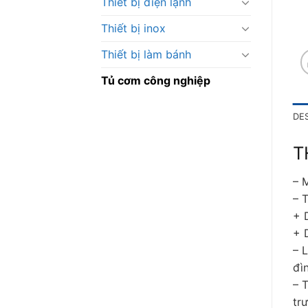
Thiết bị điện lạnh
Thiết bị inox
Thiết bị làm bánh
Tủ cơm công nghiệp
DE
T
– 
– 
+ 
+ 
– 
đì
– 
tr