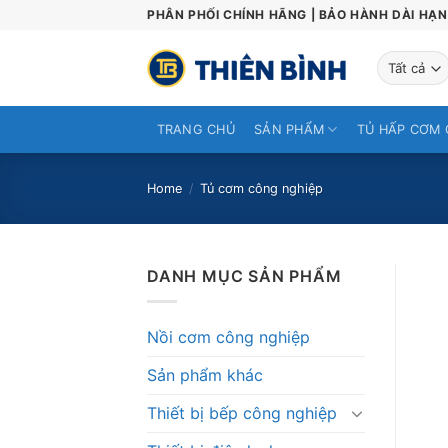
Skip
PHÂN PHỐI CHÍNH HÃNG | BẢO HÀNH DÀI HẠN 
to
content
TRANG CHỦ
SẢN PHẨM
TỦ HẤP CƠM 
Home
/
Tủ cơm công nghiệp
DANH MỤC SẢN PHẨM
Nồi cơm công nghiệp
Sản phẩm khác
Thiết bị bếp công nghiệp