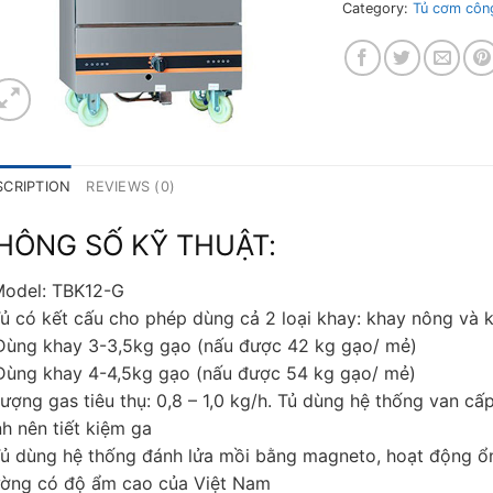
Category:
Tủ cơm côn
SCRIPTION
REVIEWS (0)
HÔNG SỐ KỸ THUẬT:
Model: TBK12-G
Tủ có kết cấu cho phép dùng cả 2 loại khay: khay nông và 
Dùng khay 3-3,5kg gạo (nấu được 42 kg gạo/ mẻ)
Dùng khay 4-4,5kg gạo (nấu được 54 kg gạo/ mẻ)
Lượng gas tiêu thụ: 0,8 – 1,0 kg/h. Tủ dùng hệ thống van cấ
nh nên tiết kiệm ga
Tủ dùng hệ thống đánh lửa mồi bằng magneto, hoạt động ổn 
ường có độ ẩm cao của Việt Nam