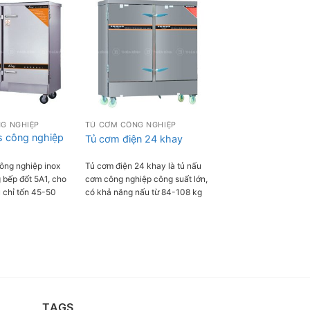
G NGHIỆP
TỦ CƠM CÔNG NGHIỆP
s công nghiệp
Tủ cơm điện 24 khay
ông nghiệp inox
Tủ cơm điện 24 khay là tủ nấu
 bếp đốt 5A1, cho
cơm công nghiệp công suất lớn,
 chỉ tốn 45-50
có khả năng nấu từ 84-108 kg
a 70kg gạo, siêu
gạo/mẻ. Tủ nấu cơm được tích
hợp nhiều tính năng hiện đại
giúp nấu cơm ngon, chín đều
mà không bị khê hay bị cháy.
Thời gian nấu cơm trung bình
của tủ là từ 55-60 phút, tủ rất
được ưa chuộng sử dụng tại nhà
hàng, quán ăn, khách sạn, bếp
TAGS