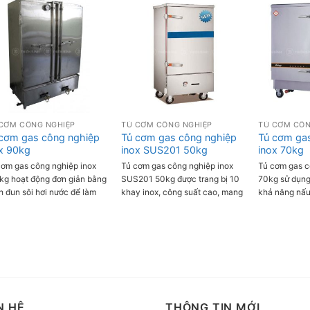
CƠM CÔNG NGHIỆP
TỦ CƠM CÔNG NGHIỆP
TỦ CƠM CÔN
 cơm gas công nghiệp
Tủ cơm gas công nghiệp
Tủ cơm ga
x 90kg
inox SUS201 50kg
inox 70kg
cơm gas công nghiệp inox
Tủ cơm gas công nghiệp inox
Tủ cơm gas c
kg hoạt động đơn giản bằng
SUS201 50kg được trang bị 10
70kg sử dụng
h đun sôi hơi nước để làm
khay inox, công suất cao, mang
khả năng nấu
n cơm, đảm bảo cơm chín
đến khả năng nấu tới 50kg gạo
phút/mẻ tối đ
 thơm ngon, lại có công
1 lần, gạo chín đều, thơm ngon.
tiết kiệm gas.
t lớn, đáp ứng được nhu cầu
c vụ tới hơn 1000 suất ăn.
N HỆ
THÔNG TIN MỚI