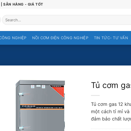
| SẴN HÀNG - GIÁ TỐT
Search
for:
CÔNG NGHIỆP
NỒI CƠM ĐIỆN CÔNG NGHIỆP
TIN TỨC- TƯ VẤN
Tủ cơm ga
Tủ cơm gas 12 kha
một cách tỉ mỉ và
đảm bảo chất lượ