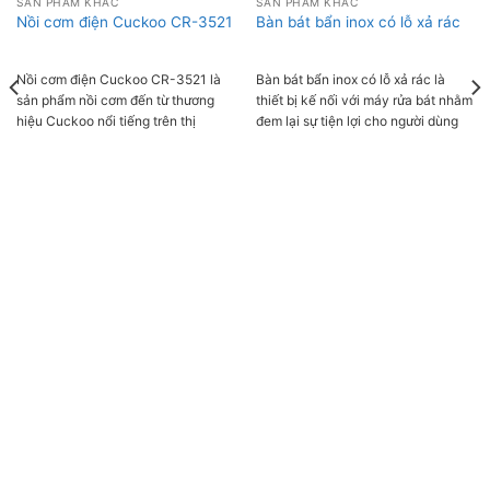
SẢN PHẨM KHÁC
SẢN PHẨM KHÁC
Nồi cơm điện Cuckoo CR-3521
Bàn bát bẩn inox có lỗ xả rác
Nồi cơm điện Cuckoo CR-3521 là
Bàn bát bẩn inox có lỗ xả rác là
sản phẩm nồi cơm đến từ thương
thiết bị kế nối với máy rửa bát nhằm
hiệu Cuckoo nổi tiếng trên thị
đem lại sự tiện lợi cho người dùng
trường Hàn Quốc. Nồi có thiết kế
trong quá trình vệ sinh bát đĩa
đơn giản, sang trọng với nhiều tính
năng hiện đại giúp việc nấu cơm trở
nên đơn giản và tiết kiệm thời gian.