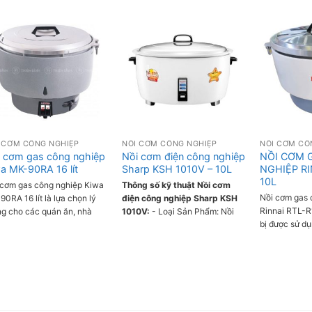
 CƠM CÔNG NGHIỆP
NỒI CƠM CÔNG NGHIỆP
NỒI CƠM CÔ
 cơm gas công nghiệp
Nồi cơm điện công nghiệp
NỒI CƠM 
a MK-90RA 16 lít
Sharp KSH 1010V – 10L
NGHIỆP RI
10L
 cơm gas công nghiệp Kiwa
Thông số kỹ thuật Nồi cơm
Nồi cơm gas 
0RA 16 lít là lựa chọn lý
điện công nghiệp Sharp KSH
Rinnai RTL-R1
ng cho các quán ăn, nhà
1010V:
- Loại Sản Phẩm: Nồi
bị được sử dụ
, trường học, bệnh viện,...
Cơm Điện - Nắp Rời - Dung
các nhà hàng
có dung tích lớn, nấu được
tích: 10 Lít - Chế độ nấu: Nấu /
cơ sở kinh d
 đa 10.5kg gạo, đáp ứng nhu
Giữ Ấm - Chức năng giữ ấm: Giữ
Dung tích nồi 
 cho 50-90 người ăn. Nồi sử
ấm tối đa 5 giờ. - Chống dính:
chuyên nghiệ
g gas để nấu, giúp cơm chín
Không - Phím điều khiển: Nút
nghệ hiện đạ
h và tiết kiệm điện năng.
nhấn cơ - Đèn báo: Có - Loại
năng nấu cơ
nắp: Nắp rời làm bằng thép