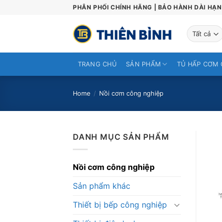
Skip
PHÂN PHỐI CHÍNH HÃNG | BẢO HÀNH DÀI HẠN 
to
content
TRANG CHỦ
SẢN PHẨM
TỦ HẤP CƠM 
Home
/
Nồi cơm công nghiệp
DANH MỤC SẢN PHẨM
Nồi cơm công nghiệp
Sản phẩm khác
Thiết bị bếp công nghiệp