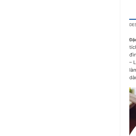
DE
Đặc
tí
đìn
– 
là
dà