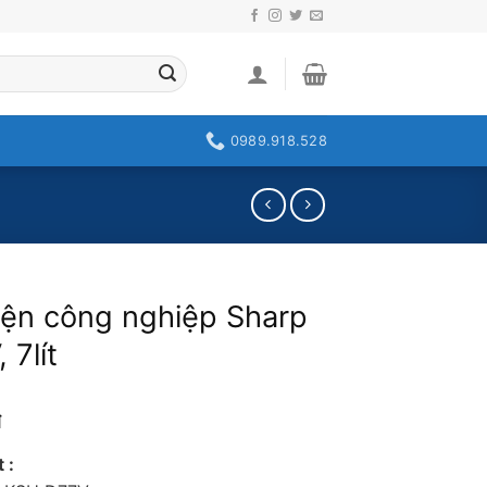
0989.918.528
iện công nghiệp Sharp
7lít
₫
 :