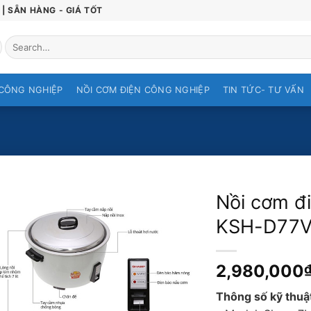
| SẴN HÀNG - GIÁ TỐT
Search
for:
CÔNG NGHIỆP
NỒI CƠM ĐIỆN CÔNG NGHIỆP
TIN TỨC- TƯ VẤN
Nồi cơm đ
KSH-D77V, 
2,980,000
Thông số kỹ thuật