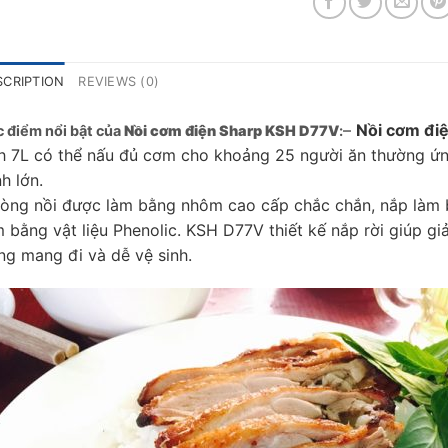
SCRIPTION
REVIEWS (0)
–
Nồi cơm đi
 điểm nổi bật của
Nồi cơm điện Sharp KSH D77V
:
ch 7L có thể nấu đủ cơm cho khoảng 25 người ăn thường ứ
h lớn.
Lòng nồi được làm bằng nhôm cao cấp chắc chắn, nắp làm 
m bằng vật liệu Phenolic. KSH D77V thiết kế nắp rời giúp gi
ng mang đi và dễ vệ sinh.