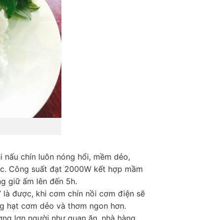
i nấu chín luôn nóng hổi, mềm dẻo,
khác. Công suất đạt 2000W kết hợp mầm
ng giữ ấm lên đến 5h.
 là được, khi cơm chín nồi cơm điện sẽ
ng hạt cơm dẻo và thơm ngon hơn.
ợng lơn người như quan ăn, nhà hàng,