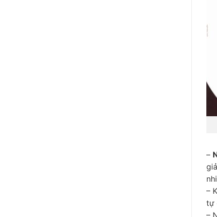
–
N
gi
nh
– 
tự
– 