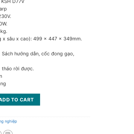
L KSH D77V
arp
230V.
00W.
2kg.
ng x sâu x cao): 499 x 447 x 349mm.
: Sách hướng dẫn, cốc đong gạo,
 tháo rời được.
n
áng
nghiệp Sharp KSH-D77V, 7lít quantity
ADD TO CART
ng nghiệp