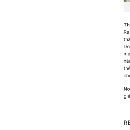
Th
Ra
th
Dò
má
nă
th
ch
No
gi
R