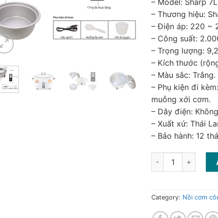
– Model: Sharp 7
– Thương hiệu: Sh
– Điện áp: 220 ~ 
– Công suất: 2.0
– Trọng lượng: 9,
– Kích thước (rộ
– Màu sắc: Trắng.
– Phụ kiện đi kèm
muỗng xới cơm.
– Dây điện: Không
– Xuất xứ: Thái La
– Bảo hành: 12 th
Nồi cơm điện công 
Category:
Nồi cơm cô