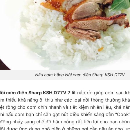
Nấu cơm bằng Nồi cơm điện Sharp KSH D77V
ồi cơm điện Sharp KSH D77V 7 lít
nắp rời giúp cơm sau kh
ảm thiểu khả năng ôi thiu như các loại nồi thông thường 
iệt rộng cho cơm chín nhanh và tiết kiệm nhiên liệu, khả nă
Khi nấu cơm bạn chỉ cần gạt nút điều khiển sáng đèn “Cook”
 động nhảy sang chế độ hâm nóng rất tiện lợi cho bạn nhữ
Nồi được ứng dụng phổ biến ở những nơi cần nấu ăn cho lư