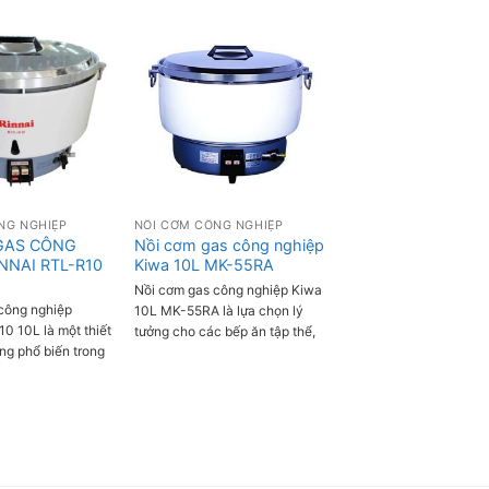
NG NGHIỆP
NỒI CƠM CÔNG NGHIỆP
GAS CÔNG
Nồi cơm gas công nghiệp
NNAI RTL-R10
Kiwa 10L MK-55RA
Nồi cơm gas công nghiệp Kiwa
công nghiệp
10L MK-55RA là lựa chọn lý
0 10L là một thiết
tưởng cho các bếp ăn tập thể,
ng phổ biến trong
nhà hàng, trường học, bệnh
, quán ăn và các
viện...với khả năng nấu cơm
oanh ẩm thực.
nhanh chóng, tiết kiệm gas và
lớn, thiết kế
cho hạt cơm chín đều, ngon
p với các công
dẻo.
i mang đến khả
m nhanh chóng,