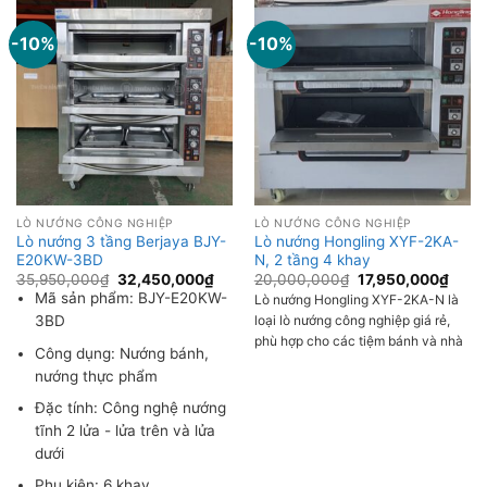
-10%
-10%
LÒ NƯỚNG CÔNG NGHIỆP
LÒ NƯỚNG CÔNG NGHIỆP
Lò nướng 3 tầng Berjaya BJY-
Lò nướng Hongling XYF-2KA-
E20KW-3BD
N, 2 tầng 4 khay
35,950,000
₫
32,450,000
₫
20,000,000
₫
17,950,000
₫
Mã sản phẩm: BJY-E20KW-
Lò nướng Hongling XYF-2KA-N là
loại lò nướng công nghiệp giá rẻ,
3BD
phù hợp cho các tiệm bánh và nhà
Công dụng: Nướng bánh,
hàng quy mô vừa và lớn. Với công
nướng thực phẩm
suất 12.6 kW và dải nhiệt độ từ 20-
350°C, lò này có thể nướng đều
Đặc tính: Công nghệ nướng
các loại bánh và thực phẩm khác
tĩnh 2 lửa - lửa trên và lửa
nhau. Thiết kế 2 tầng [...]
dưới
Phụ kiện: 6 khay